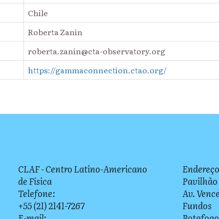
Chile
Roberta Zanin
roberta.zanin@cta-observatory.org
https://gammaconnection.ctao.org/
CLAF - Centro Latino-Americano
Endereço
de Física
Pavilhão
Telefone:
Av. Vence
+55 (21) 2141-7267
Fundos
E-mail:
Botafogo