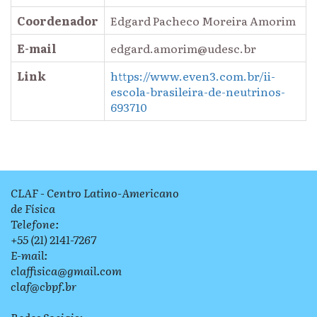
Coordenador
Edgard Pacheco Moreira Amorim
E-mail
edgard.amorim@udesc.br
Link
https://www.even3.com.br/ii-
escola-brasileira-de-neutrinos-
693710
CLAF - Centro Latino-Americano
de Física
Telefone:
+55 (21) 2141-7267
E-mail:
claffisica@gmail.com
claf@cbpf.br