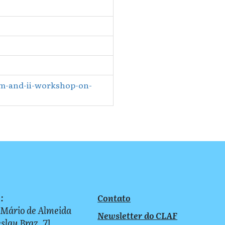
sm-and-ii-workshop-on-
:
Contato
 Mário de Almeida
Newsletter do CLAF
slau Braz, 71,