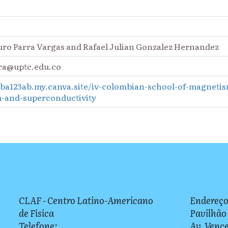
uro Parra Vargas and Rafael Julian Gonzalez Hernandez
rra@uptc.edu.co
uba123ab.my.canva.site/iv-colombian-school-of-magneti
-and-superconductivity
CLAF - Centro Latino-Americano
Endereço
de Física
Pavilhão
Telefone:
Av. Vence