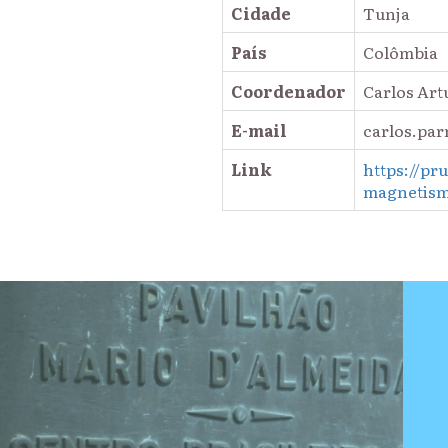
Cidade
Tunja
País
Colômbia
Coordenador
Carlos Art
E-mail
carlos.pa
Link
https://pr
magnetism