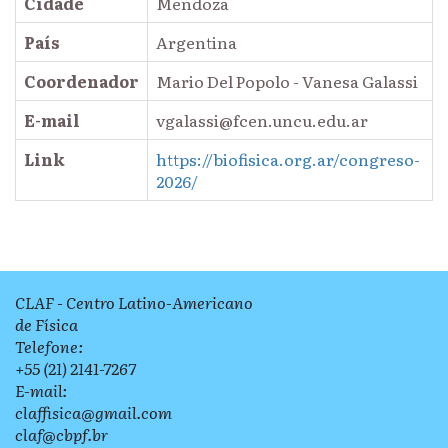
Cidade
Mendoza
País
Argentina
Coordenador
Mario Del Popolo - Vanesa Galassi
E-mail
vgalassi@fcen.uncu.edu.ar
Link
https://biofisica.org.ar/congreso-
2026/
CLAF - Centro Latino-Americano
de Física
Telefone:
+55 (21) 2141-7267
E-mail:
claffisica@gmail.com
claf@cbpf.br