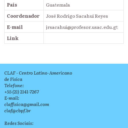
País
Guatemala
Coordenador
José Rodrigo Sacahui Reyes
E-mail
jrsacahui@profesor.usac.edu.gt
Link
CLAF - Centro Latino-Americano
de Física
Telefone:
+55 (21) 2141-7267
E-mail:
claffisica@gmail.com
claf@cbpf.br
Redes Sociais: