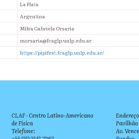
La Plata
Argentina
Milva Gabriela Orsaria
morsaria@fcaglp.unlp.edu.ar
https://pipifest.fcaglp.unlp.edu.ar/
CLAF - Centro Latino-Americano
Endereço
de Física
Pavilhão
Telefone:
Av. Vence
+55 (21) 2141-7267
Fundos