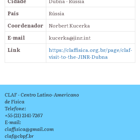
Cidade
Dubna - Rússia
País
Rússia
Coordenador
Norbert Kucerka
E-mail
kucerka@jinr.int
Link
https://claffisica.org.br/page/claf-
visit-to-the-JINR-Dubna
CLAF - Centro Latino-Americano
de Física
Telefone:
+55 (21) 2141-7267
E-mail:
claffisica@gmail.com
claf@cbpf.br