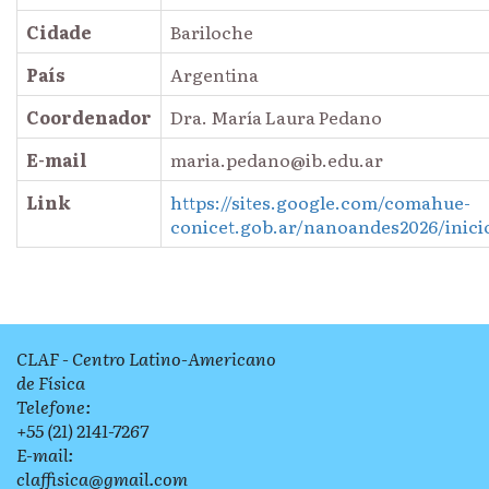
Cidade
Bariloche
País
Argentina
Coordenador
Dra. María Laura Pedano
E-mail
maria.pedano@ib.edu.ar
Link
https://sites.google.com/comahue-
conicet.gob.ar/nanoandes2026/inici
CLAF - Centro Latino-Americano
de Física
Telefone:
+55 (21) 2141-7267
E-mail:
claffisica@gmail.com