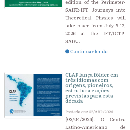
edition of the Perimeter-
SAIFR-IFT Journeys into
Theoretical Physics will
take place from July 6-12,
2026 at the IFT/ICTP-
SAIF...
Continuar lendo
CLAF lança fôlder em
três idiomas com
origens, pioneiros,
estrutura e ações
previstas para esta
década
Postado em: 02/ABR/2026
[02/04/2026]. O Centro
Latino-Americano de