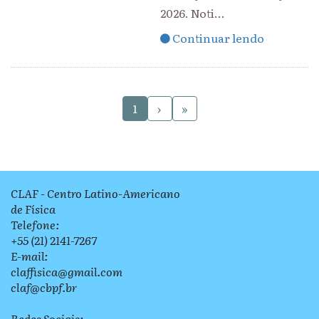
2026. Noti...
Continuar lendo
›
»
1
CLAF - Centro Latino-Americano
de Física
Telefone:
+55 (21) 2141-7267
E-mail:
claffisica@gmail.com
claf@cbpf.br
Redes Sociais: