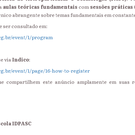
na
aulas teóricas fundamentais
com
sessões práticas
cnico abrangente sobre temas fundamentais em constante
 ser consultado em:
org.br/event/1/program
se via
Indico
:
rg.br/event/1/page/16-how-to-register
ue compartilhem este anúncio amplamente em suas re
scola IDPASC