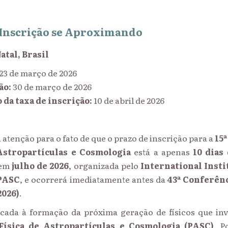
 Inscrição se Aproximando
atal, Brasil
23 de março de 2026
ão:
30 de março de 2026
da taxa de inscrição:
10 de abril de 2026
atenção para o fato de que o prazo de inscrição para a
15
 Astropartículas e Cosmologia
está a apenas
10 dias
 em
julho de 2026
, organizada pelo
International Insti
PASC
, e ocorrerá imediatamente antes da
43ª Conferênc
2026)
.
cada à formação da próxima geração de físicos que in
 Física de Astropartículas e Cosmologia (PASC)
. P