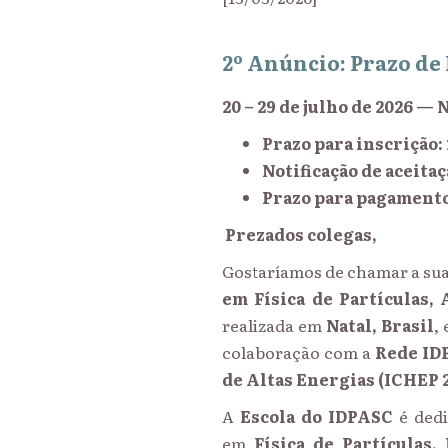
2º Anúncio: Prazo de
20 – 29 de julho de 2026 — N
Prazo para inscrição:
Notificação de aceitaç
Prazo para pagamento 
Prezados colegas,
Gostaríamos de chamar a sua 
em Física de Partículas,
realizada em
Natal, Brasil
,
colaboração com a
Rede ID
de Altas Energias (ICHEP 
A
Escola do IDPASC
é dedi
em
Física de Partículas,