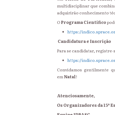
multidisciplinar que combi
adquirirão conhecimento té
O
Programa Científico
pode
https://indico.sprace.
Candidatura e Inscrição
Para se candidatar, registre-
https://indico.sprace.o
Convidamos gentilmente q
em
Natal
!
Atenciosamente,
Os Organizadores da 15ª E
Equipe IDPASC