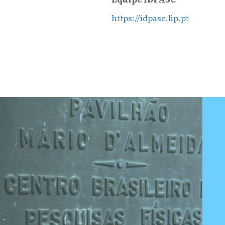
https://idpasc.lip.pt